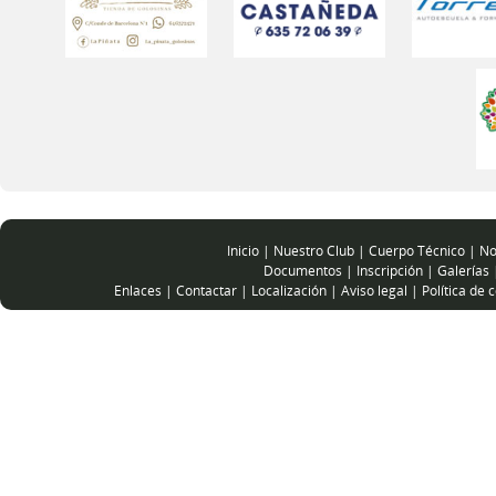
Inicio
|
Nuestro Club
|
Cuerpo Técnico
|
No
Documentos
|
Inscripción
|
Galerías
Enlaces
|
Contactar
|
Localización
|
Aviso legal
|
Política de 