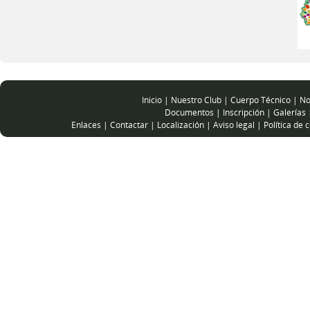
Inicio
|
Nuestro Club
|
Cuerpo Técnico
|
No
Documentos
|
Inscripción
|
Galerías
Enlaces
|
Contactar
|
Localización
|
Aviso legal
|
Política de 