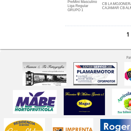
PreMini Masculino
CB LA MOJONER
Liga Regular
CAJAMAR CB AL
GRUPO 1
1
Pa