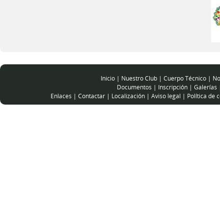
Inicio
|
Nuestro Club
|
Cuerpo Técnico
|
No
Documentos
|
Inscripción
|
Galerías
Enlaces
|
Contactar
|
Localización
|
Aviso legal
|
Política de 