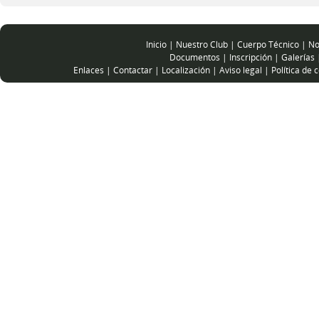
Inicio
|
Nuestro Club
|
Cuerpo Técnico
|
No
Documentos
|
Inscripción
|
Galerías
Enlaces
|
Contactar
|
Localización
|
Aviso legal
|
Política de 