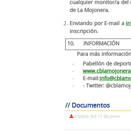
cualquier monitor/a del 
de La Mojonera.
Enviando por E-mail a
i
inscripción.
10.
INFORMACIÓN
Para más información 
-
Pabellón de deport
-
www.cblamojonera
-
E-mail:
info@cblam
-
- Twitter: @cblamo
// Documentos
triptico 3x3 17 de junio