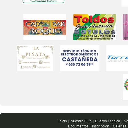
Inicio
|
Nuestro Club
|
Cuerpo Técnico
|
No
Documentos
|
Inscripción
|
Galerías