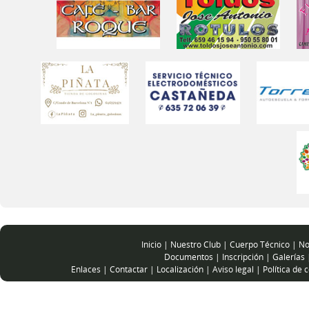
Inicio
|
Nuestro Club
|
Cuerpo Técnico
|
No
Documentos
|
Inscripción
|
Galerías
Enlaces
|
Contactar
|
Localización
|
Aviso legal
|
Política de 