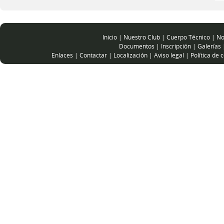
Inicio
|
Nuestro Club
|
Cuerpo Técnico
|
No
Documentos
|
Inscripción
|
Galerías
Enlaces
|
Contactar
|
Localización
|
Aviso legal
|
Política de 