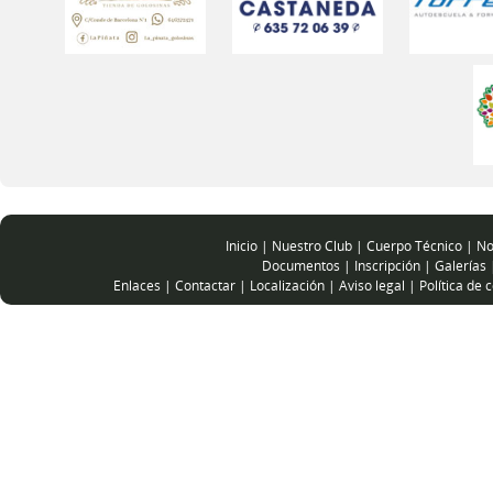
Inicio
|
Nuestro Club
|
Cuerpo Técnico
|
No
Documentos
|
Inscripción
|
Galerías
Enlaces
|
Contactar
|
Localización
|
Aviso legal
|
Política de 