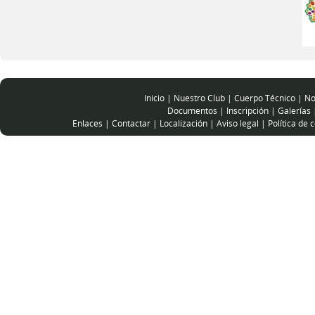
Inicio
|
Nuestro Club
|
Cuerpo Técnico
|
No
Documentos
|
Inscripción
|
Galerías
Enlaces
|
Contactar
|
Localización
|
Aviso legal
|
Política de 