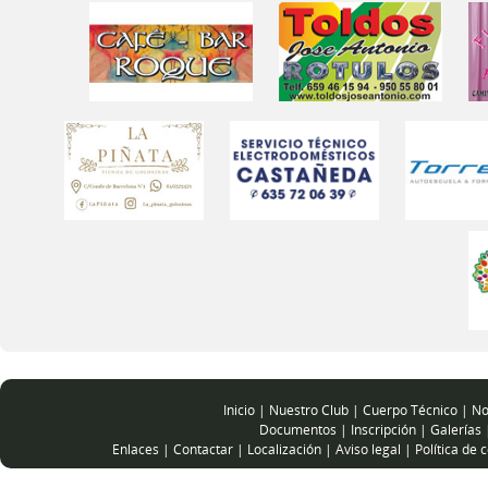
Inicio
|
Nuestro Club
|
Cuerpo Técnico
|
No
Documentos
|
Inscripción
|
Galerías
Enlaces
|
Contactar
|
Localización
|
Aviso legal
|
Política de 