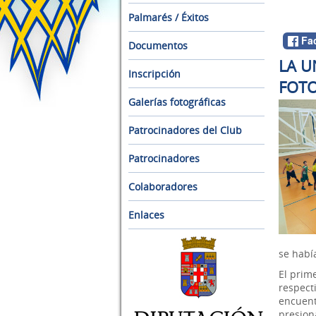
Palmarés / Éxitos
Fa
Documentos
LA U
Inscripción
FOTO
Galerías fotográficas
Patrocinadores del Club
Patrocinadores
Colaboradores
Enlaces
se habí
El prime
respect
encuent
presion