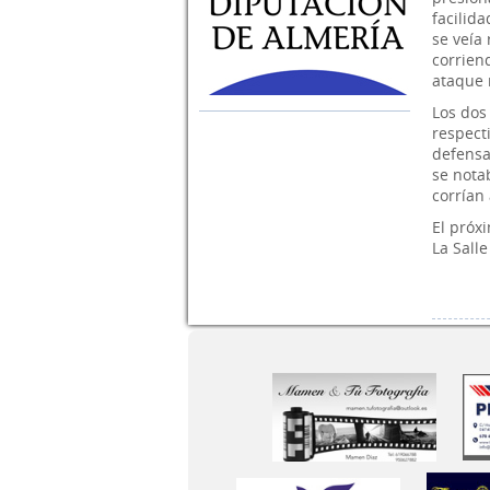
facilid
se veía
corrien
ataque 
Los dos
respect
defensa
se nota
corrían
El próx
La Salle