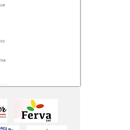
que
eso
nte