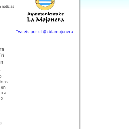
a noticias
Tweets por el @cblamojonera.
ra
Tú
ón
el
o
linos
, en
do a
no
a