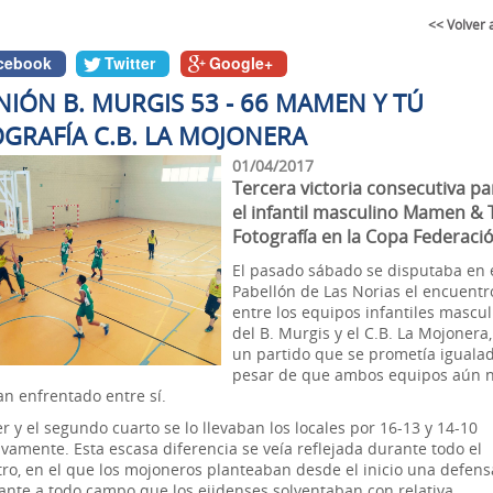
<< Volver 
cebook
Twitter
Google+
NIÓN B. MURGIS 53 - 66 MAMEN Y TÚ
GRAFÍA C.B. LA MOJONERA
01/04/2017
Tercera victoria consecutiva pa
el infantil masculino Mamen & 
Fotografía en la Copa Federaci
El pasado sábado se disputaba en 
Pabellón de Las Norias el encuentr
entre los equipos infantiles mascu
del B. Murgis y el C.B. La Mojonera
un partido que se prometía iguala
pesar de que ambos equipos aún 
an enfrentado entre sí.
r y el segundo cuarto se lo llevaban los locales por 16-13 y 14-10
ivamente. Esta escasa diferencia se veía reflejada durante todo el
ro, en el que los mojoneros planteaban desde el inicio una defens
ante a todo campo que los ejidenses solventaban con relativa