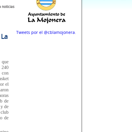
a noticias
Tweets por el @cblamojonera.
 La
 que
 240
 con
asket
or el
naron
horas
ub de
 y de
 club
to de
nino