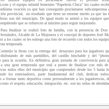
.com y el equipo infantil femenino “Papelería Chica” los cuales recib
andísima ovación ya que han conseguido proclamarse subcampeonas 
ión provincial,
un resultado que tiene un enorme merito ya que las 
adoras son del municipio. De igual modo se animó a los equipos qu
ompitiendo que se esfuercen al máximo para seguir mejorando.
Para finalizar se realizó foto de familia, con la presencia de Don
Hernández, Alcalde de La Mojonera y el concejal de deportes José M
z a los cuales se les entrego una foto de recuerdo con todos los equipo
esta temporada.
Continúo la fiesta con la entrega del
desayuno para los jugadores q
disfrutando de más partidillos, del castillo hinchable y del “photo
o para la ocasión. En definitiva, gran jornada de convivencia para 
 a una gran temporada que está a punto de finalizar con más de
es/as todos ellos del municipio que comprenden desde los 5 hasta l
nde los entrenadores, parte fundamental del club, dedican todo
os a formar tanto deportiva como personalmente a los jugadores/as, 
 como el respeto, educación, integración, etc. son las señas de identida