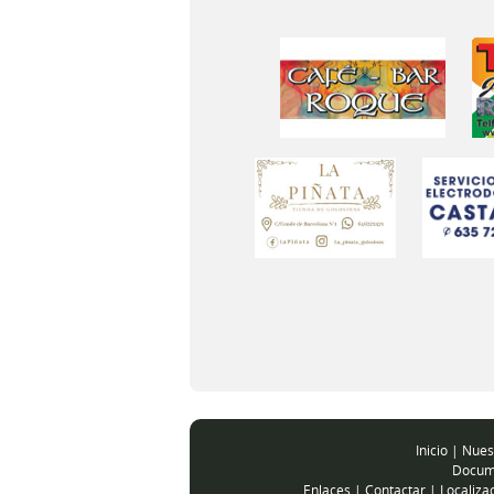
Inicio
|
Nues
Docum
Enlaces
|
Contactar
|
Localiza