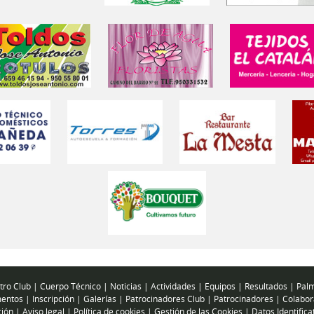
tro Club
|
Cuerpo Técnico
|
Noticias
|
Actividades
|
Equipos
|
Resultados
|
Palm
entos
|
Inscripción
|
Galerías
|
Patrocinadores Club
|
Patrocinadores
|
Colabor
ción
|
Aviso legal
|
Política de cookies
|
Gestión de las Cookies
|
Datos Identifica