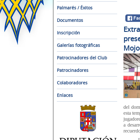
Palmarés / Éxitos
Fa
Documentos
Extra
Inscripción
prese
Galerías fotográficas
Mojo
Patrocinadores del Club
Patrocinadores
Colaboradores
Enlaces
del dom
esta tem
jugadore
a desarr
recuerdo