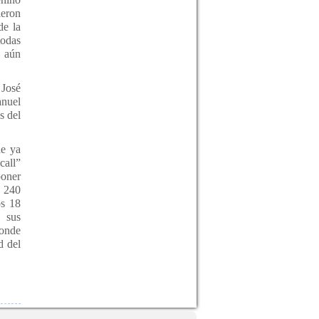
ieron
de la
todas
e aún
 José
anuel
s del
ue ya
call”
poner
 240
os 18
s sus
donde
d del