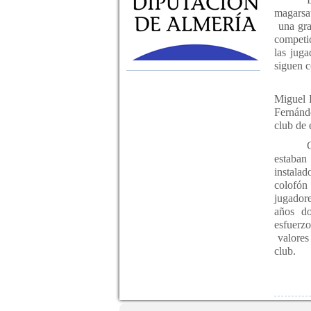
magarsat
una gr
competic
las jug
siguen c
Miguel 
Fernánde
club de 
estaban 
instalad
colofón
jugador
años do
esfuerz
valores
club.