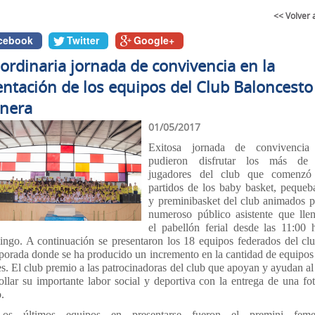
<< Volver 
cebook
Twitter
Google+
ordinaria jornada de convivencia en la
ntación de los equipos del Club Baloncesto
nera
01/05/2017
Exitosa jornada de convivencia
pudieron disfrutar los más de
jugadores del club que comenzó
partidos de los baby basket, pequeb
y preminibasket del club animados p
numeroso público asistente que lle
el pabellón ferial desde las 11:00 
ingo. A continuación se presentaron los 18 equipos federados del cl
porada donde se ha producido un incremento en la cantidad de equipos
s. El club premio a las patrocinadoras del club que apoyan y ayudan al
ollar su importante labor social y deportiva con la entrega de una fo
.
Los últimos equipos en presentarse fueron el premini feme