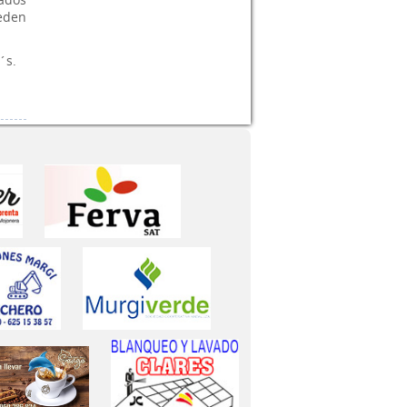
eden
n´s.