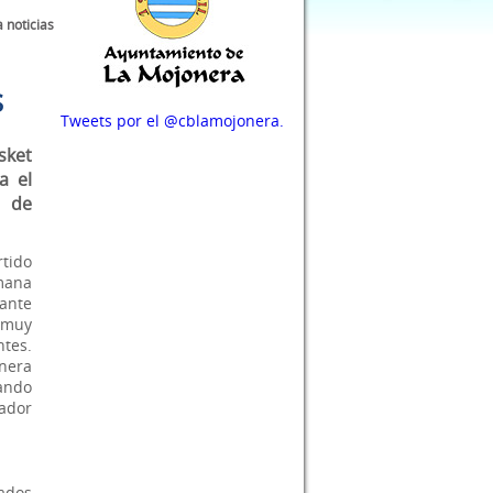
a noticias
S
Tweets por el @cblamojonera.
ket
a el
s de
rtido
mana
ante
 muy
ntes.
nera
ando
cador
ados