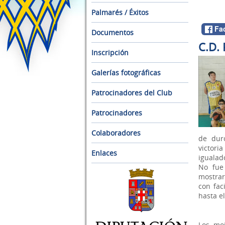
Palmarés / Éxitos
Fa
Documentos
C.D.
Inscripción
Galerías fotográficas
Patrocinadores del Club
Patrocinadores
Colaboradores
de dur
victori
Enlaces
igualad
No fue
mostrar
con fac
hasta el
Los moj