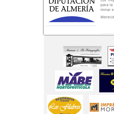
para la
minar el
Merecid