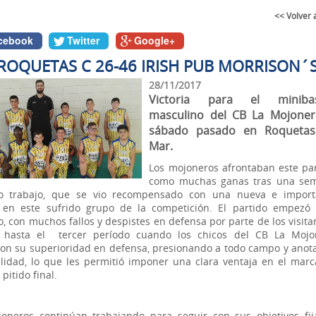
<< Volver 
cebook
Twitter
Google+
 ROQUETAS C 26-46 IRISH PUB MORRISON´
28/11/2017
Victoria para el minibas
masculino del CB La Mojoner
sábado pasado en Roqueta
Mar.
Los mojoneros afrontaban este pa
como muchas ganas tras una se
o trabajo, que se vio recompensado con una nueva e import
a en este sufrido grupo de la competición. El partido empezó
o, con muchos fallos y despistes en defensa por parte de los visita
 hasta el tercer período cuando los chicos del CB La Mojo
on su superioridad en defensa, presionando a todo campo y anot
ilidad, lo que les permitió imponer una clara ventaja en el mar
 pitido final.
oneros continúan trabajando para seguir con sus objetivos fij