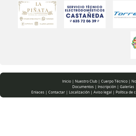
Inicio
|
Nuestro Club
|
Cuerpo Técnico
|
No
Documentos
|
Inscripción
|
Galerías
Enlaces
|
Contactar
|
Localización
|
Aviso legal
|
Política de 