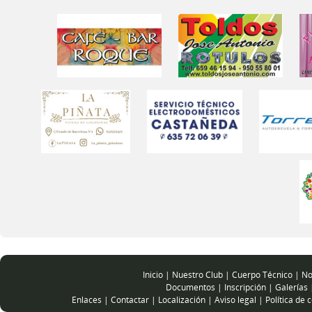
Inicio
|
Nuestro Club
|
Cuerpo Técnico
|
No
Documentos
|
Inscripción
|
Galerías
Enlaces
|
Contactar
|
Localización
|
Aviso legal
|
Política de 