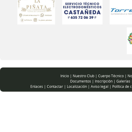
Inicio
|
Nuestro Club
|
Cuerpo Técnico
|
No
Documentos
|
Inscripción
|
Galerías
Enlaces
|
Contactar
|
Localización
|
Aviso legal
|
Política de 