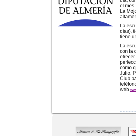
día, co
el mes 
La Mojo
altamen
La escu
días), 
tiene u
La esc
con la 
ofrecer
perfecc
como qu
Julio. 
Club ba
teléfon
web
ww