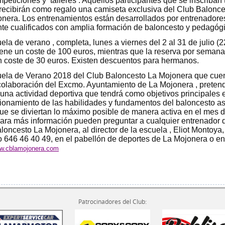
mpeticiones y talleres . Aquellos participantes que se inscriban
recibirán como regalo una camiseta exclusiva del Club Balonce
nera. Los entrenamientos están desarrollados por entrenadore
te cualificados con amplia formación de baloncesto y pedagógi
ela de verano , completa, lunes a viernes del 2 al 31 de julio (2
tiene un coste de 100 euros, mientras que la reserva por seman
n coste de 30 euros. Existen descuentos para hermanos.
uela de Verano 2018 del Club Baloncesto La Mojonera que cue
colaboración del Excmo. Ayuntamiento de La Mojonera , preten
 una actividad deportiva que tendrá como objetivos principales e
ionamiento de las habilidades y fundamentos del baloncesto as
e se diviertan lo máximo posible de manera activa en el mes 
Para más información pueden preguntar a cualquier entrenador 
loncesto La Mojonera, al director de la escuela , Eliot Montoya,
o 646 46 40 49, en el pabellón de deportes de La Mojonera o en
w.cblamojonera.com
Patrocinadores del Club: