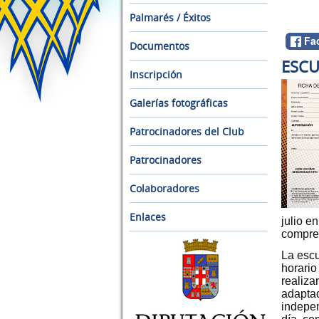
Palmarés / Éxitos
Fa
Documentos
ESCU
Inscripción
Galerías fotográficas
Patrocinadores del Club
Patrocinadores
Colaboradores
Enlaces
julio e
compre
La escu
horario
realiza
adaptad
indepen