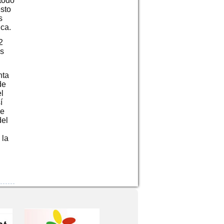
 todo
sto
s
ca.
2
as
nta
de
l
í
de
del
 la