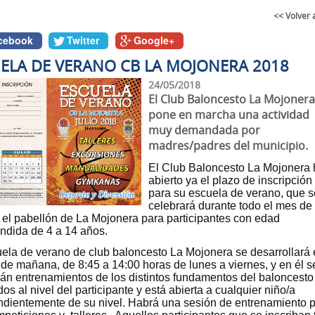
<< Volver 
cebook
Twitter
Google+
ELA DE VERANO CB LA MOJONERA 2018
24/05/2018
El Club Baloncesto La Mojoner
pone en marcha una actividad
muy demandada por
madres/padres del municipio.
El Club Baloncesto La Mojonera
abierto ya el plazo de inscripción
para su escuela de verano, que s
celebrará durante todo el mes de
n el pabellón de La Mojonera para participantes con edad
ndida de 4 a 14 años.
ela de verano de club baloncesto La Mojonera se desarrollará
 de mañana, de 8:45 a 14:00 horas de lunes a viernes, y en él s
rán entrenamientos de los distintos fundamentos del baloncesto
os al nivel del participante y está abierta a cualquier niño/a
dientemente de su nivel. Habrá una sesión de entrenamiento 