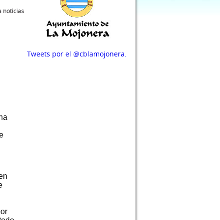
a noticias
Tweets por el @cblamojonera.
a
 ha
e
 en
e
por