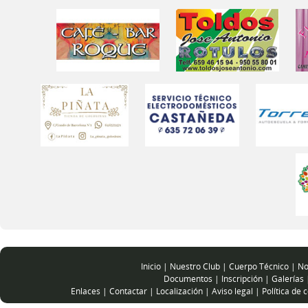
Inicio
|
Nuestro Club
|
Cuerpo Técnico
|
No
Documentos
|
Inscripción
|
Galerías
Enlaces
|
Contactar
|
Localización
|
Aviso legal
|
Política de 