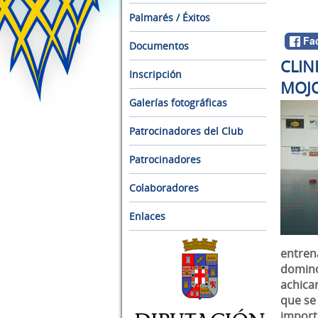
Palmarés / Éxitos
Fa
Documentos
CLIN
Inscripción
MOJO
Galerías fotográficas
Patrocinadores del Club
Patrocinadores
Colaboradores
Enlaces
entrena
domino
achica
que se
import