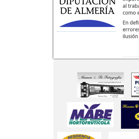
al trab
como e
En defi
errore
ilusión