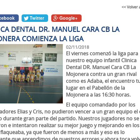
<< Volver 
cebook
Twitter
Google+
ICA DENTAL DR. MANUEL CARA CB LA
NERA COMIENZA LA LIGA
02/11/2018
El viernes comenzó la liga para
nuestro equipo infantil Clinica
Dental DR. Manuel Cara CB La
Mojonera contra un gran rival
como es Adaba, el encuentro t
lugar en el Pabellón de la
Mojonera a las 16:30 horas.
El equipo comandado por los
dores Elias y Cris, no pudieron vencer a un gran equipo el 
 durante gran parte del partido. Nuestros jugadores no se
ron e intentaron realizar su mejor juego y mejorando en los
 flaqueaba, ya que fueron de menos a más y eso es lo
ante que aprendimos de nuestros errores y ahora toca vol