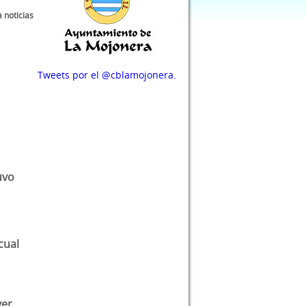
a noticias
Tweets por el @cblamojonera.
uvo
cual
ver