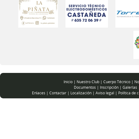
Inicio
|
Nuestro Club
|
Cuerpo Técnico
|
No
Documentos
|
Inscripción
|
Galerías
Enlaces
|
Contactar
|
Localización
|
Aviso legal
|
Política de 