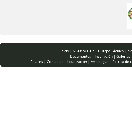
Inicio
|
Nuestro Club
|
Cuerpo Técnico
|
No
Documentos
|
Inscripción
|
Galerías
Enlaces
|
Contactar
|
Localización
|
Aviso legal
|
Política de 