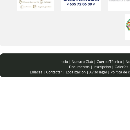
Inicio
|
Nuestro Club
|
Cuerpo Técnico
|
No
Documentos
|
Inscripción
|
Galerías
Enlaces
|
Contactar
|
Localización
|
Aviso legal
|
Política de 