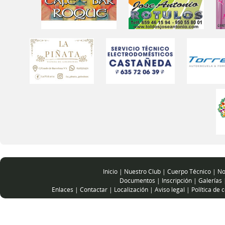
Inicio
|
Nuestro Club
|
Cuerpo Técnico
|
No
Documentos
|
Inscripción
|
Galerías
Enlaces
|
Contactar
|
Localización
|
Aviso legal
|
Política de 