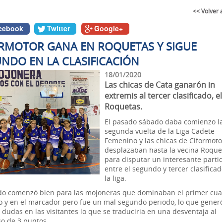
<< Volver 
cebook
Twitter
Google+
RMOTOR GANA EN ROQUETAS Y SIGUE
NDO EN LA CLASIFICACIÓN
18/01/2020
Las chicas de Cata ganarón in
extremis al tercer clasificado, e
Roquetas.
El pasado sábado daba comienzo l
segunda vuelta de la Liga Cadete
Femenino y las chicas de Ciformoto
desplazaban hasta la vecina Roque
para disputar un interesante parti
entre el segundo y tercer clasifica
la liga.
ido comenzó bien para las mojoneras que dominaban el primer cua
o y en el marcador pero fue un mal segundo periodo, lo que gener
dudas en las visitantes lo que se traduciria en una desventaja al
o de 3 puntos.