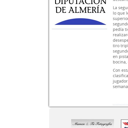
La segu
lo que 
superio
segundo
pedía t
realiza
desespe
tiro tri
segundo
en pist
bocina,
Con esta
clasifi
jugador
semanas