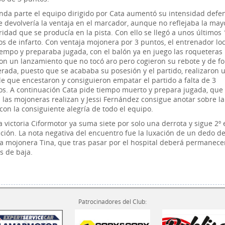
nda parte el equipo dirigido por Cata aumentó su intensidad defe
le devolvería la ventaja en el marcador, aunque no reflejaba la may
ridad que se producía en la pista. Con ello se llegó a unos últimos 
s de infarto. Con ventaja mojonera por 3 puntos, el entrenador loc
iempo y preparaba jugada, con el balón ya en juego las roqueteras
ron un lanzamiento que no tocó aro pero cogieron su rebote y de f
rada, puesto que se acababa su posesión y el partido, realizaron 
ple que encestaron y consiguieron empatar el partido a falta de 3
s. A continuación Cata pide tiempo muerto y prepara jugada, que
a las mojoneras realizan y Jessi Fernández consigue anotar sobre la
 con la consiguiente alegría de todo el equipo.
 victoria Ciformotor ya suma siete por solo una derrota y sigue 2º 
cación. La nota negativa del encuentro fue la luxación de un dedo de
a mojonera Tina, que tras pasar por el hospital deberá permanece
 de baja.
Patrocinadores del Club: