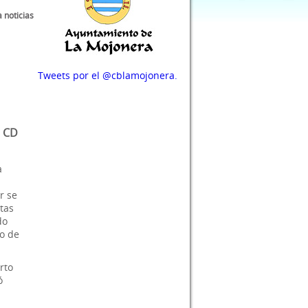
a noticias
Tweets por el @cblamojonera.
l CD
a
r se
tas
do
do de
rto
ó