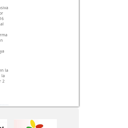
nsiva
or
16
al
orma
un
 ya
en la
 la
r 2