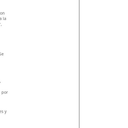
con
a la
,
Se
A
e por
es y