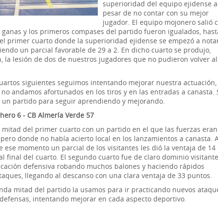
superioridad del equipo ejidense a
pesar de no contar con su mejor
jugador. El equipo mojonero salió 
ganas y los primeros compases del partido fueron igualados, hast
el primer cuarto donde la superioridad ejidense se empezó a notar
iendo un parcial favorable de 29 a 2. En dicho cuarto se produjo,
, la lesión de dos de nuestros jugadores que no pudieron volver al
cuartos siguientes seguimos intentando mejorar nuestra actuación,
no andamos afortunados en los tiros y en las entradas a canasta. 
e un partido para seguir aprendiendo y mejorando.
hero 6 - CB Almería Verde 57
 mitad del primer cuarto con un partido en el que las fuerzas eran
 pero donde no había acierto local en los lanzamientos a canasta. 
e ese momento un parcial de los visitantes les dió la ventaja de 14
l final del cuarto. El segundo cuarto fue de claro dominio visitant
icación defensiva robando muchos balones y haciendo rápidos
taques, llegando al descanso con una clara ventaja de 33 puntos.
nda mitad del partido la usamos para ir practicando nuevos ataqu
defensas, intentando mejorar en cada aspecto deportivo.