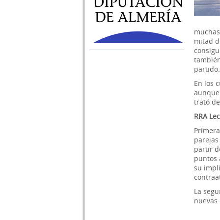
muchas 
mitad d
consigu
también
partido.
En los 
aunque 
trató d
RRA Lec
Primera
parejas
partir d
puntos a
su impl
contraa
La segu
nuevas 