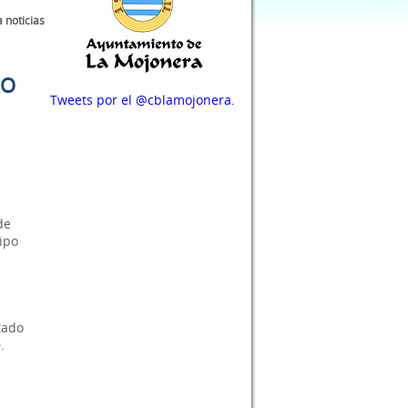
a noticias
RO
Tweets por el @cblamojonera.
de
ipo
s
utado
.