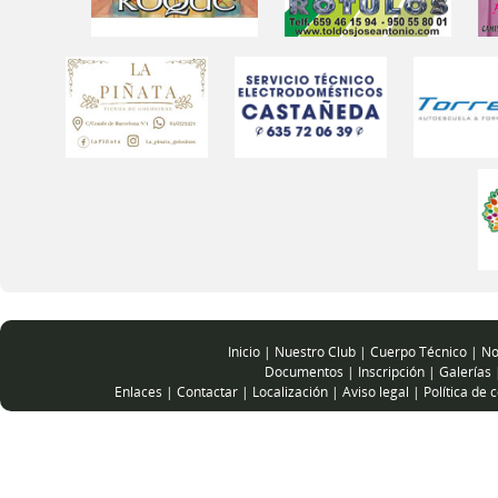
Inicio
|
Nuestro Club
|
Cuerpo Técnico
|
No
Documentos
|
Inscripción
|
Galerías
Enlaces
|
Contactar
|
Localización
|
Aviso legal
|
Política de 