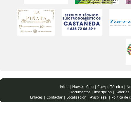
Inicio
|
Nuestro Club
|
Cuerpo Técnico
|
No
Documentos
|
Inscripción
|
Galerías
Enlaces
|
Contactar
|
Localización
|
Aviso legal
|
Política de 