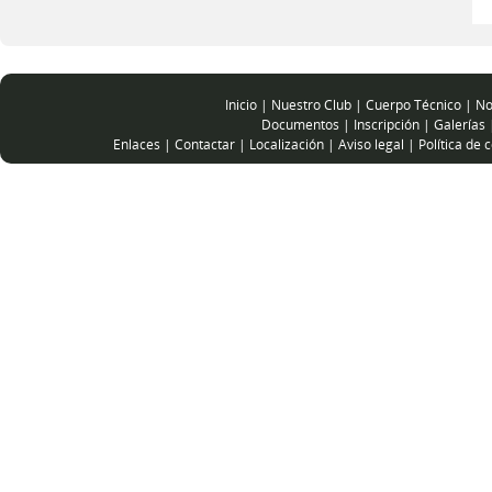
Inicio
|
Nuestro Club
|
Cuerpo Técnico
|
No
Documentos
|
Inscripción
|
Galerías
Enlaces
|
Contactar
|
Localización
|
Aviso legal
|
Política de 