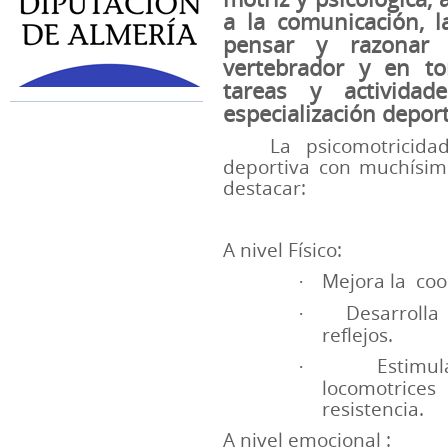
a la comunicación, l
pensar y razonar
vertebrador y en to
tareas y actividad
especialización deport
La psicomotricida
deportiva con muchísim
destacar:
A nivel Físico:
Mejora la
coo
·
Desarrolla
·
reflejos.
Estimul
·
locomotrice
resistencia.
A nivel emocional :