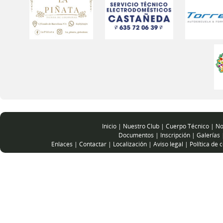
Inicio
|
Nuestro Club
|
Cuerpo Técnico
|
No
Documentos
|
Inscripción
|
Galerías
Enlaces
|
Contactar
|
Localización
|
Aviso legal
|
Política de 