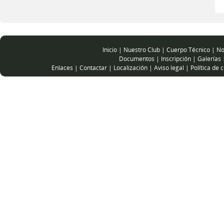
Inicio
|
Nuestro Club
|
Cuerpo Técnico
|
No
Documentos
|
Inscripción
|
Galerías
Enlaces
|
Contactar
|
Localización
|
Aviso legal
|
Política de 