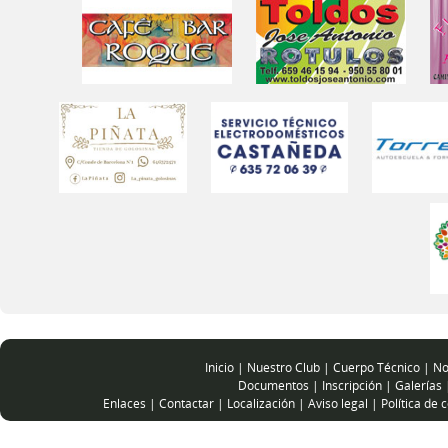
Inicio
|
Nuestro Club
|
Cuerpo Técnico
|
No
Documentos
|
Inscripción
|
Galerías
Enlaces
|
Contactar
|
Localización
|
Aviso legal
|
Política de 