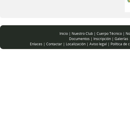
Inicio
|
Nuestro Club
|
Cuerpo Técnico
|
No
Documentos
|
Inscripción
|
Galerías
Enlaces
|
Contactar
|
Localización
|
Aviso legal
|
Política de 