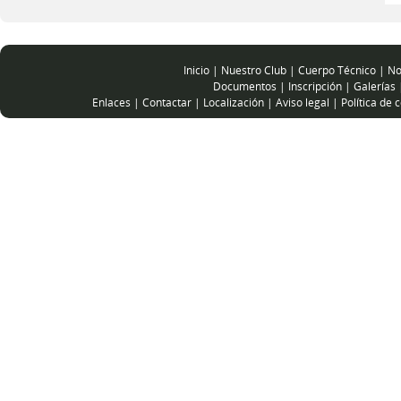
Inicio
|
Nuestro Club
|
Cuerpo Técnico
|
No
Documentos
|
Inscripción
|
Galerías
Enlaces
|
Contactar
|
Localización
|
Aviso legal
|
Política de 