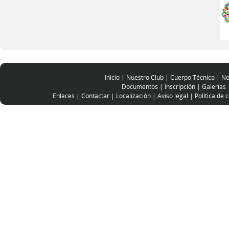
Inicio
|
Nuestro Club
|
Cuerpo Técnico
|
No
Documentos
|
Inscripción
|
Galerías
Enlaces
|
Contactar
|
Localización
|
Aviso legal
|
Política de 