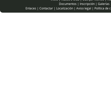
Documentos
|
Inscripción
|
Galerías
Enlaces
|
Contactar
|
Localización
|
Aviso legal
|
Política de 