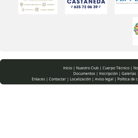
Inicio
|
Nuestro Club
|
Cuerpo Técnico
|
No
Documentos
|
Inscripción
|
Galerías
Enlaces
|
Contactar
|
Localización
|
Aviso legal
|
Política de 