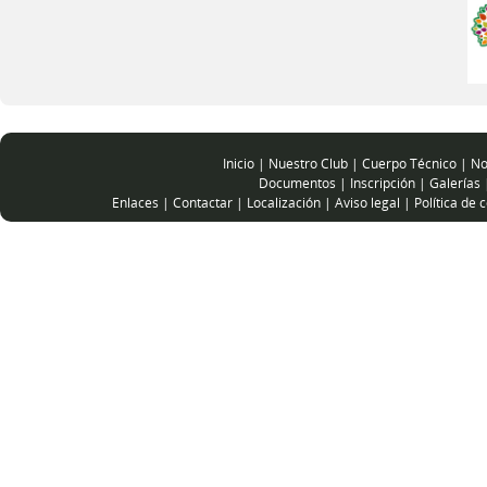
Inicio
|
Nuestro Club
|
Cuerpo Técnico
|
No
Documentos
|
Inscripción
|
Galerías
Enlaces
|
Contactar
|
Localización
|
Aviso legal
|
Política de 