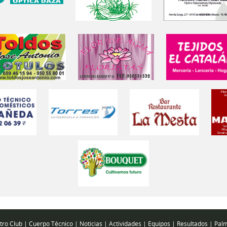
tro Club
|
Cuerpo Técnico
|
Noticias
|
Actividades
|
Equipos
|
Resultados
|
Palm