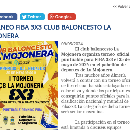
<< Volver 
cebook
Twitter
Google+
RNEO FIBA 3X3 CLUB BALONCESTO LA
ONERA
09/05/2024
El club baloncesto La
Mojonera organiza torneo oficial
puntuable para FIBA 3x3 el 25 de
mayo de 2024 en el pabellón de
deportes de La Mojonera.
Tras muchos años Almería
volverá a contar con un torneo ofici
de fiba el cual ha sido catalogado co
color oliva y donde los participantes
conseguirán puntos oficiales para la
clasificación nacional y mundial de
Fiba3x3. La categoría de dicho torne
será sénior masculina.
La participación en el torneo
está limitada a dieciséis equipos