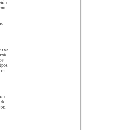
ción
rma
e:
eo se
esto.
os
ipos
ara
con
 de
con