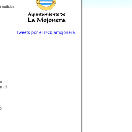
a noticias
Tweets por el @cblamojonera.
al
n el
o