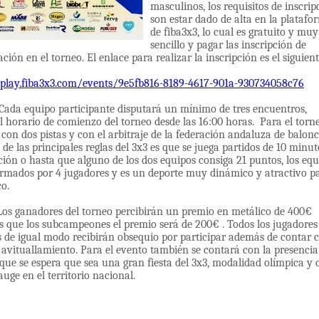
masculinos, los requisitos de inscrip
son estar dado de alta en la platafo
de fiba3x3, lo cual es gratuito y muy
sencillo y pagar las inscripción de
ación en el torneo. El enlace para realizar la inscripción es el siguient
/play.fiba3x3.com/events/9e5fb816-8189-4617-901a-930734058c76
Cada equipo participante disputará un mínimo de tres encuentros,
l horario de comienzo del torneo desde las 16:00 horas. Para el torn
con dos pistas y con el arbitraje de la federación andaluza de balonc
de las principales reglas del 3x3 es que se juega partidos de 10 minut
ión o hasta que alguno de los dos equipos consiga 21 puntos, los equ
ormados por 4 jugadores y es un deporte muy dinámico y atractivo p
co.
adores del torneo percibirán un premio en metálico de 400€
s que los subcampeones el premio será de 200€ . Todos los jugadores
os de igual modo recibirán obsequio por participar además de contar 
 avituallamiento. Para el evento también se contará con la presencia
 que se espera que sea una gran fiesta del 3x3, modalidad olímpica y 
ge en el territorio nacional.