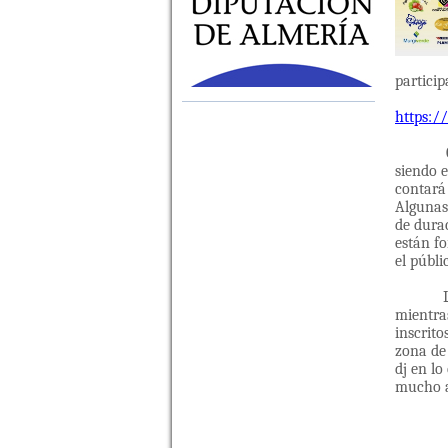
particip
https:/
siendo e
contará 
Algunas 
de durac
están f
el públi
Los gan
mientra
inscrit
zona de
dj en lo
mucho au