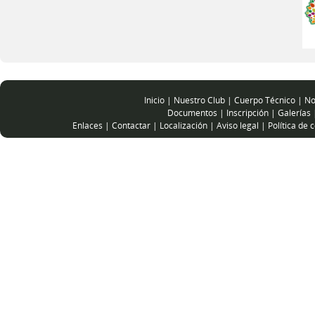
Inicio
|
Nuestro Club
|
Cuerpo Técnico
|
No
Documentos
|
Inscripción
|
Galerías
Enlaces
|
Contactar
|
Localización
|
Aviso legal
|
Política de 