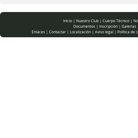
Inicio
|
Nuestro Club
|
Cuerpo Técnico
|
No
Documentos
|
Inscripción
|
Galerías
Enlaces
|
Contactar
|
Localización
|
Aviso legal
|
Política de 