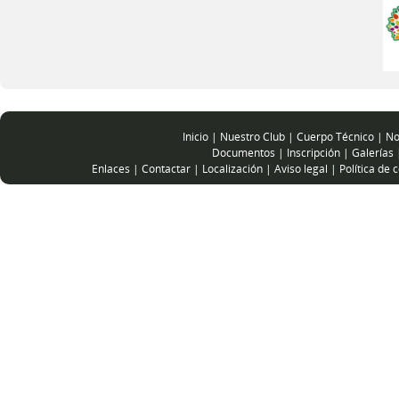
Inicio
|
Nuestro Club
|
Cuerpo Técnico
|
No
Documentos
|
Inscripción
|
Galerías
Enlaces
|
Contactar
|
Localización
|
Aviso legal
|
Política de 