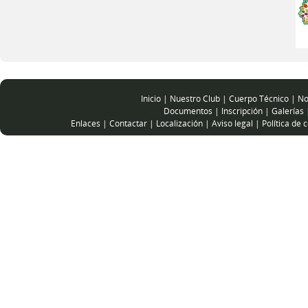
Inicio
|
Nuestro Club
|
Cuerpo Técnico
|
No
Documentos
|
Inscripción
|
Galerías
Enlaces
|
Contactar
|
Localización
|
Aviso legal
|
Política de 