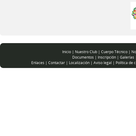
Inicio
|
Nuestro Club
|
Cuerpo Técnico
|
No
Documentos
|
Inscripción
|
Galerías
Enlaces
|
Contactar
|
Localización
|
Aviso legal
|
Política de 