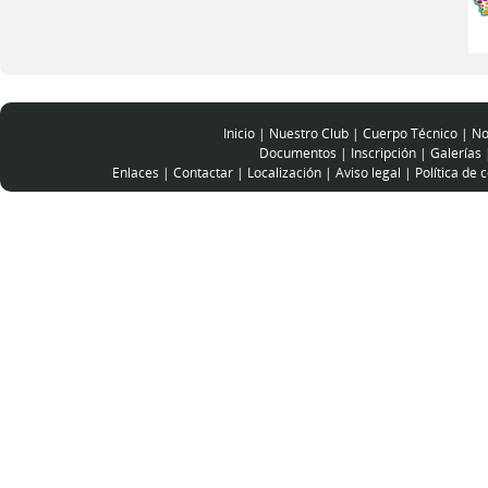
Inicio
|
Nuestro Club
|
Cuerpo Técnico
|
No
Documentos
|
Inscripción
|
Galerías
Enlaces
|
Contactar
|
Localización
|
Aviso legal
|
Política de 