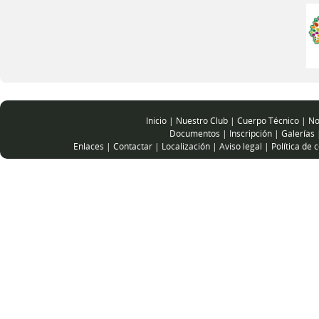
Inicio
|
Nuestro Club
|
Cuerpo Técnico
|
No
Documentos
|
Inscripción
|
Galerías
Enlaces
|
Contactar
|
Localización
|
Aviso legal
|
Política de 