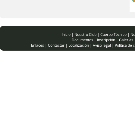
Inicio
|
Nuestro Club
|
Cuerpo Técnico
|
No
Documentos
|
Inscripción
|
Galerías
Enlaces
|
Contactar
|
Localización
|
Aviso legal
|
Política de 